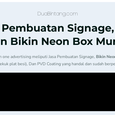
DuaBintang.com
a Pembuatan Signage,
n Bikin Neon Box Mu
in one advertising meliputi Jasa Pembuatan Signage,
Bikin Neo
ekuk plat besi), Dan PVD Coating yang handal dan sudah ber