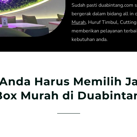
Sudah pasti duabintang.com s
bergerak dalam bidang all in 
Murah
, Huruf Timbul, Cuttin
memberikan pelayanan terbai
kebutuhan anda.
Anda Harus Memilih Ja
ox Murah di Duabint