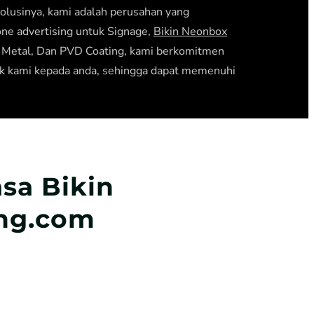
olusinya, kami adalah perusahan yang
one advertising untuk Signage,
Bikin Neonbox
g Metal, Dan PVD Coating, kami berkomitmen
k kami kepada anda, sehingga dapat memenuhi
sa Bikin
ang.com