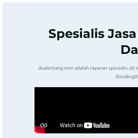
Spesialis Jas
Da
duabintang.com adalah layanan spesialis all 
Bending(t