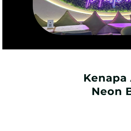
Kenapa 
Neon B