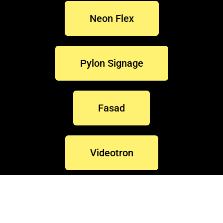
Neon Flex
Pylon Signage
Fasad
Videotron