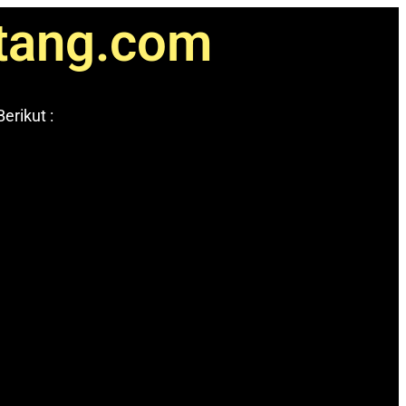
ntang.com
erikut :