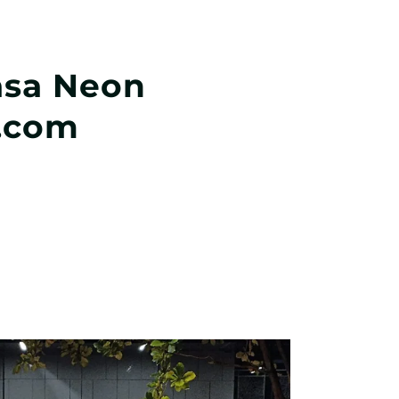
asa Neon
g.com